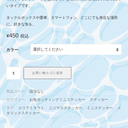
いタイプです。
タックルボックスや愛車、スマートフォン、どこにでも身近な場所
に、好きな魚を。
450
¥
税込
カラー
ニ
お買い物カゴに追加
ジ
マ
ス
商品コード:
該当なし
ミ
ニ
カテゴリー:
お魚カッティングミニステッカー
,
ステッカー
ス
タグ:
エリアトラウト
,
ニジマスステッカー
,
ミニステッカー
,
メ
テ
タリックステッカー
ッ
カ