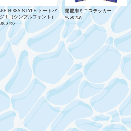
AKE BIWA STYLE トートバ
琵琶湖ミニステッカー
グ１（シンプルフォント）
¥
660
税込
,900
税込