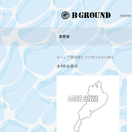
HOME
琵琶湖
ホーム
/ “琵琶湖”にタグ付けされた商品
新
全4件を表示
し
い
順