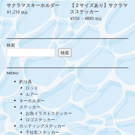
サクラマスキーホルダー
【２サイズあり】サクラマ
¥
1,210
スステッカー
税込
価
¥
550
–
¥
880
税込
格
帯:
¥550
–
検索
¥880
検索
MENU
釣り具
ロッド
ルアー
キーホルダー
ステッカー
お魚イラストステッカー
ロゴステッカー
カッティングステッカー
千社札ステッカー