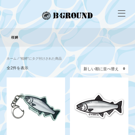
桜鱒
ホーム
/ “桜鱒”にタグ付けされた商品
新
全2件を表示
し
い
順