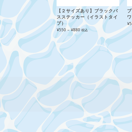
【２サイズあり】ブラックバ
ブ
スステッカー（イラストタイ
ワ
プ）
¥
5
価
¥
550
–
¥
880
税込
格
帯:
¥550
–
¥880