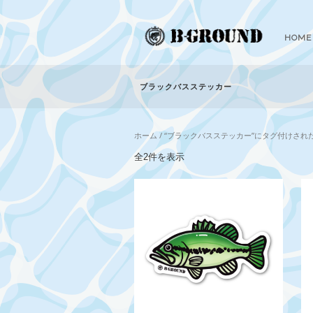
HOME
ブラックバスステッカー
ホーム
/ “ブラックバスステッカー”にタグ付けされ
新
全2件を表示
し
い
順