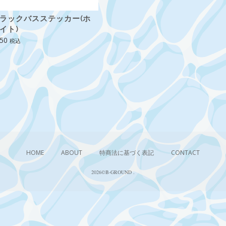
ラックバスステッカー(ホ
イト)
50
税込
HOME
ABOUT
特商法に基づく表記
CONTACT
2026©︎B-GROUND
.