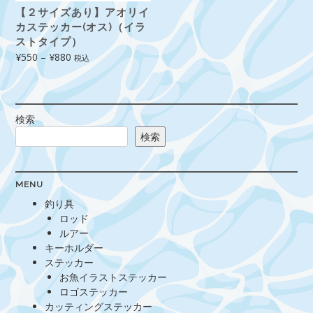
【２サイズあり】アオリイ
カステッカー(オス)（イラ
ストタイプ）
価
¥
550
–
¥
880
税込
格
帯:
¥550
–
検索
¥880
検索
MENU
釣り具
ロッド
ルアー
キーホルダー
ステッカー
お魚イラストステッカー
ロゴステッカー
カッティングステッカー